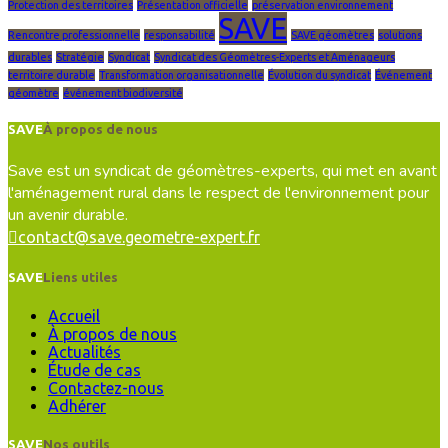
Protection des territoires
Présentation officielle
préservation environnement
SAVE
Rencontre professionnelle
responsabilité
SAVE géomètres
solutions
durables
Stratégie
Syndicat
Syndicat des Géomètres-Experts et Aménageurs
territoire durable
Transformation organisationnelle
Évolution du syndicat
Événement
géomètre
événement biodiversité
SAVE
À propos de nous
Save est un syndicat de géomètres-experts, qui met en avant
l'aménagement rural dans le respect de l'environnement pour
un avenir durable.
contact@save.geometre-expert.fr
SAVE
Liens utiles
Accueil
À propos de nous
Actualités
Étude de cas
Contactez-nous
Adhérer
SAVE
Nos outils