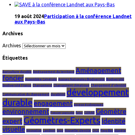
19 août 2024
Participation à la conférence Landnet
aux Pays-Bas
Archives
Archives
Étiquettes
Aménagement
Agriculture durable
Aménagement du territoire
foncier
Assemblée Générale
Assises Nationales Biodiversité
Biodiversité
biodiversité France
Changement
Changement climatique
Changement d'identité
développement
Communication du changement
durabilité
durable
engagement
enjeux écologiques
environnement
Géomètre
Foncier agricole
futur
GERAR
Géomètres-Experts
expert
Identité
visuelle
Innovation
Landnet
logo
Nouvelle identité
OGE
Pays-Bas
planète