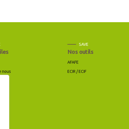
E
SAVE
iles
Nos outils
AFAFE
e nous
ECIR / ECIF
as
-nous