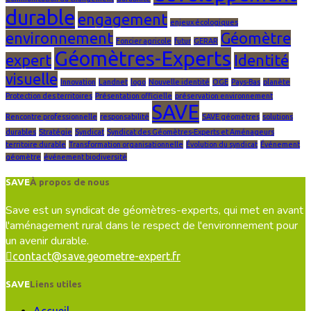
durable
engagement
enjeux écologiques
environnement
Géomètre
Foncier agricole
futur
GERAR
Géomètres-Experts
expert
Identité
visuelle
Innovation
Landnet
logo
Nouvelle identité
OGE
Pays-Bas
planète
Protection des territoires
Présentation officielle
préservation environnement
SAVE
Rencontre professionnelle
responsabilité
SAVE géomètres
solutions
durables
Stratégie
Syndicat
Syndicat des Géomètres-Experts et Aménageurs
territoire durable
Transformation organisationnelle
Évolution du syndicat
Événement
géomètre
événement biodiversité
SAVE
À propos de nous
Save est un syndicat de géomètres-experts, qui met en avant
l'aménagement rural dans le respect de l'environnement pour
un avenir durable.
contact@save.geometre-expert.fr
SAVE
Liens utiles