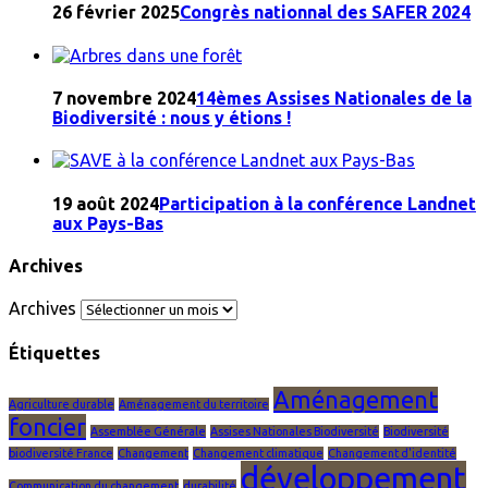
26 février 2025
Congrès nationnal des SAFER 2024
7 novembre 2024
14èmes Assises Nationales de la
Biodiversité : nous y étions !
19 août 2024
Participation à la conférence Landnet
aux Pays-Bas
Archives
Archives
Étiquettes
Aménagement
Agriculture durable
Aménagement du territoire
foncier
Assemblée Générale
Assises Nationales Biodiversité
Biodiversité
biodiversité France
Changement
Changement climatique
Changement d'identité
développement
Communication du changement
durabilité